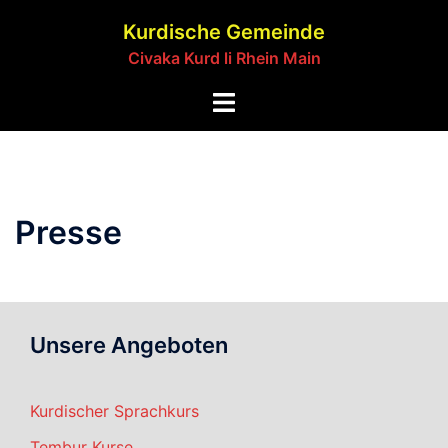
Zum
Kurdische Gemeinde
Inhalt
Civaka Kurd li Rhein Main
springen
Menü
umschalten
Presse
Unsere Angeboten
Kurdischer Sprachkurs
Tembur Kurse